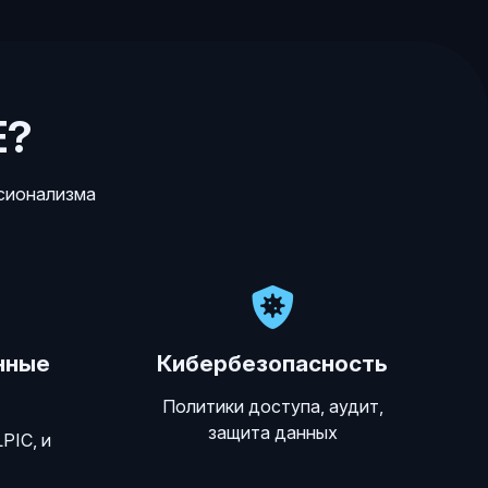
E?
ссионализма
нные
Кибербезопасность
Политики доступа, аудит,
защита данных
PIC, и