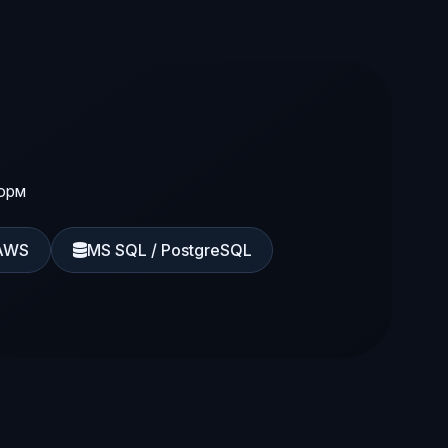
орм
 AWS
MS SQL / PostgreSQL