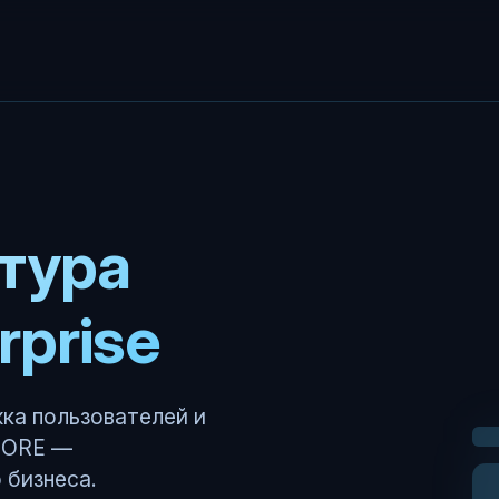
тура
rprise
ка пользователей и
CORE —
 бизнеса.